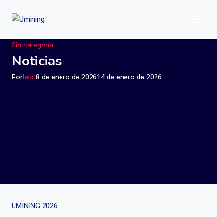
Saltar
al
contenido
Sin categoría
Noticias
Por
lalo
8 de enero de 2026
14 de enero de 2026
UMINING 2026