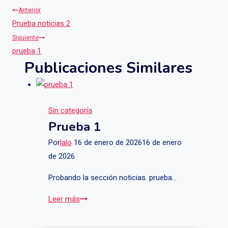
Navegación
Anterior
Prueba noticias 2
De
Siguiente
Entradas
prueba 1
Publicaciones Similares
Sin categoría
Prueba 1
Por
lalo
16 de enero de 2026
16 de enero
de 2026
Probando la sección noticias. prueba…
prueba
Leer más
1